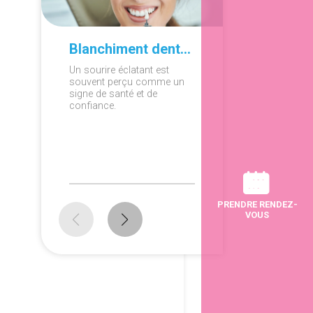
Blanchiment dentaire à domicile ou en cabinet : que choisir ?
Un sourire éclatant est
Ronfleme
souvent perçu comme un
apnée du
signe de santé et de
diagnosti
confiance.
persistan
peuvent a
répercus
sur la sa
PRENDRE RENDEZ-
VOUS