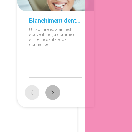
Blanchiment dentaire à domicile ou en cabinet : que choisir ?
Un sourire éclatant est
Ronfleme
souvent perçu comme un
apnée du
signe de santé et de
diagnosti
confiance.
persistan
peuvent a
répercus
sur la sa